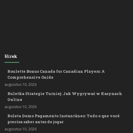
Hírek
Roulette Bonus Canada for Canadian Players: A
Comprehensive Guide
augusztus 10, 2026
Ruletka Strategie Turniej: Jak Wygrywać w Kasynach
Online
augusztus 10, 2026
Roleta Demo Pagamento Instantâneo: Tudo o que você
precisa saber antes de jogar
augusztus 10, 2026