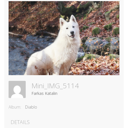
Mini_IMG_5114
Farkas Katalin
Album:
Diablo
DETAILS