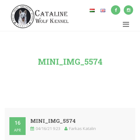
MINI_IMG_5574
MINI_IMG_5574
16
04/16/21 9:23
Farkas Katalin
APR