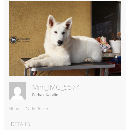
Mini_IMG_5574
Farkas Katalin
Album:
Carlo Rocco
DETAILS