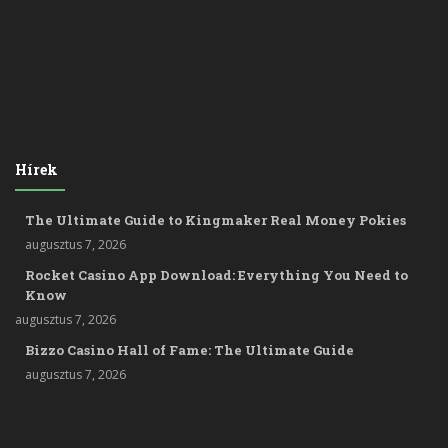
Hírek
The Ultimate Guide to Kingmaker Real Money Pokies
augusztus 7, 2026
Rocket Casino App Download: Everything You Need to
Know
augusztus 7, 2026
Bizzo Casino Hall of Fame: The Ultimate Guide
augusztus 7, 2026