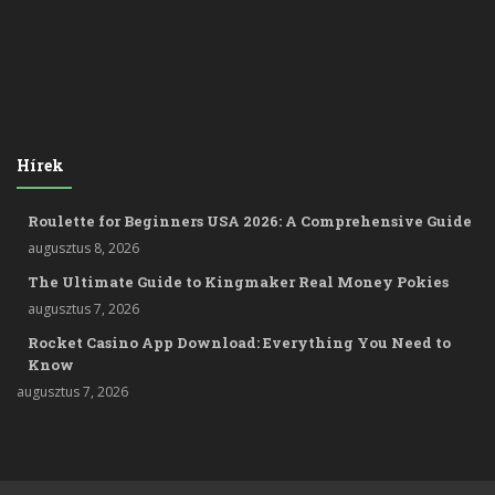
Hírek
Roulette for Beginners USA 2026: A Comprehensive Guide
augusztus 8, 2026
The Ultimate Guide to Kingmaker Real Money Pokies
augusztus 7, 2026
Rocket Casino App Download: Everything You Need to
Know
augusztus 7, 2026