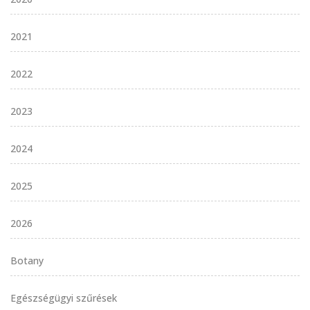
2021
2022
2023
2024
2025
2026
Botany
Egészségügyi szűrések