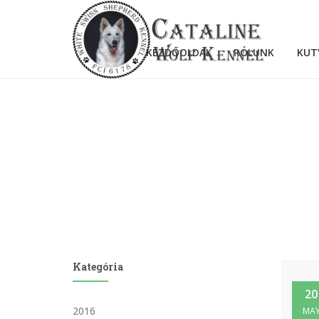
KEZDŐOLDAL
RÓLUNK
KUT
Kategória
20
2016
MA