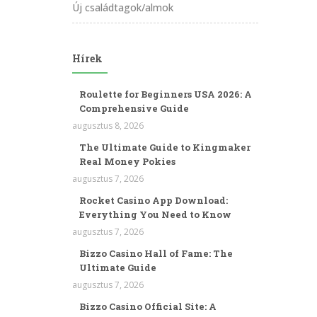
Új családtagok/almok
Hírek
Roulette for Beginners USA 2026: A
Comprehensive Guide
augusztus 8, 2026
The Ultimate Guide to Kingmaker
Real Money Pokies
augusztus 7, 2026
Rocket Casino App Download:
Everything You Need to Know
augusztus 7, 2026
Bizzo Casino Hall of Fame: The
Ultimate Guide
augusztus 7, 2026
Bizzo Casino Official Site: A