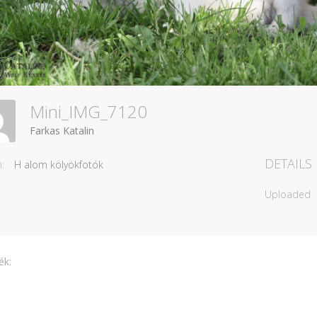
Mini_IMG_7120
Farkas Katalin
DETAILS
:
H alom kölyökfotók
Uploaded
ék: