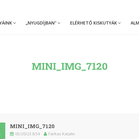
YÁINK
„NYUGDÍJBAN”
ELÉRHETŐ KISKUTYÁK
AL
MINI_IMG_7120
MINI_IMG_7120
05/20/23 8:54
Farkas Katalin
Y