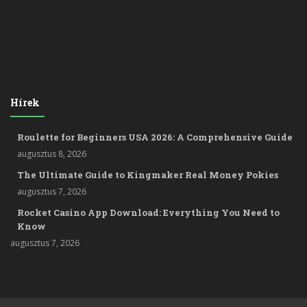
Hírek
Roulette for Beginners USA 2026: A Comprehensive Guide
augusztus 8, 2026
The Ultimate Guide to Kingmaker Real Money Pokies
augusztus 7, 2026
Rocket Casino App Download: Everything You Need to
Know
augusztus 7, 2026