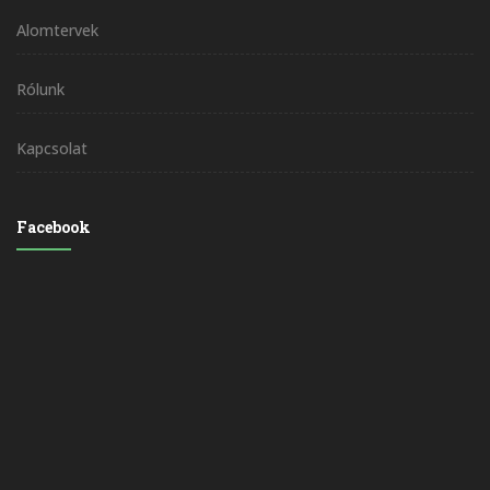
Alomtervek
Rólunk
Kapcsolat
Facebook