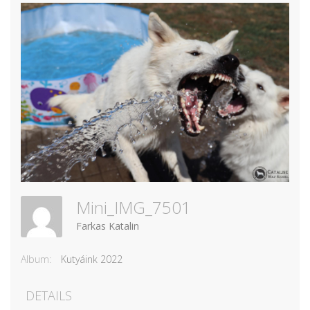
Mini_IMG_7501
Farkas Katalin
Album:
Kutyáink 2022
DETAILS