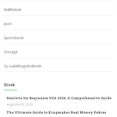
Kiállítások
post
Sportsbook
Storage
Új családtagok/almok
Hírek
Roulette for Beginners USA 2026: A Comprehensive Guide
augusztus 8, 2026
The Ultimate Guide to Kingmaker Real Money Pokies