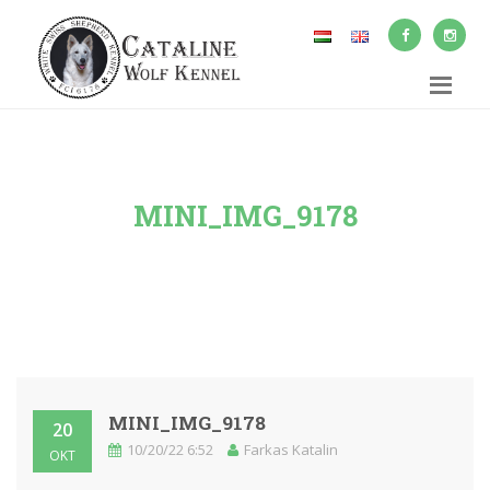
MINI_IMG_9178
MINI_IMG_9178
20
10/20/22 6:52
Farkas Katalin
OKT